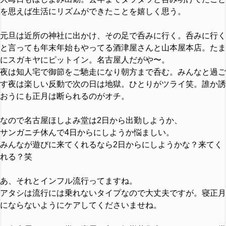
を思えば生活にリズムができたことを嬉しく思う。
元旦は近所の神社に出かけ、その足で呑みに行く。呑みに行く
と言っても年末年始もやってる酒津屋さんと山本屋本店。たま
にスガキヤにピットイン。名古屋人だがや〜。
夜は知人宅で御節をご馳走になり朝方まで呑む。みんなと過ご
す夜は楽しい反動で次の日は地獄。ひとりがツライ笑。誰か誘
おうにも正月は断られるのがオチ。
なので名古屋ほしよみ堂は2日から出勤しようか、
サンガニチ休んで4日からにしようか悩ましい。
みんなが遊びに来てくれるなら2日からにしようかな？来てく
れる？笑
あ、それとインフル流行ってますね。
アタシは流行には乗れないタイプなので大丈夫ですが。寝正月
にならないようにケアしてくださいませね。