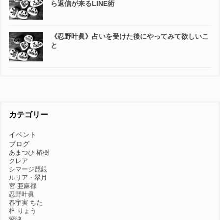
ら返信が来るLINE術
《忍野叶眞》占いを受けた後にやってみて欲しいこ
と
カテゴリー
イベント
ブログ
あまつひ 椿樹
クレア
シマージ琵銀
ルリア・翠月
宮 亜麻都
忍野叶眞
春宇実 ちた
梓 りょう
紫映