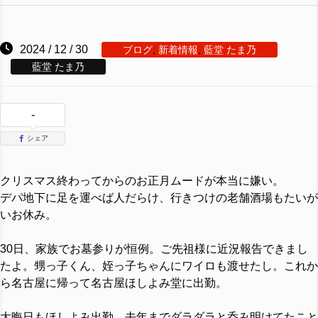
2024 / 12 / 30
ブログ
,
新着情報
,
藍堂 たま乃
藍堂 たま乃
-
シェア
クリスマス終わってからのお正月ムードが本当に嫌い。
デパ地下に足を運べば人だらけ、行きつけの老舗酒場もたいが
いお休み。
30日、家族でお墓参りが恒例。ご先祖様に近況報告できまし
たよ。甥っ子くん、姪っ子ちゃんにワイロも渡せたし。これか
ら名古屋に帰って名古屋ほしよみ堂に出勤。
大晦日もほしよみ出勤。去年までダラダラと呑み明けてたこと